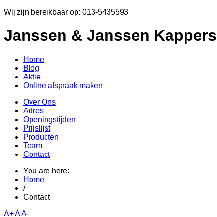
Wij zijn bereikbaar op: 013-5435593
Janssen & Janssen Kappers
Home
Blog
Aktie
Online afspraak maken
Over Ons
Adres
Openingstijden
Prijslijst
Producten
Team
Contact
You are here:
Home
/
Contact
A+
A
A-